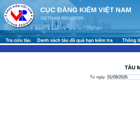
CỤC ĐĂNG KIỂM VIỆT NAM
VIETNAM REGISTER
Tra cứu tàu
Danh sách tàu đã quá hạn kiểm tra
|
Thông ti
TÀU 
Từ ngày: